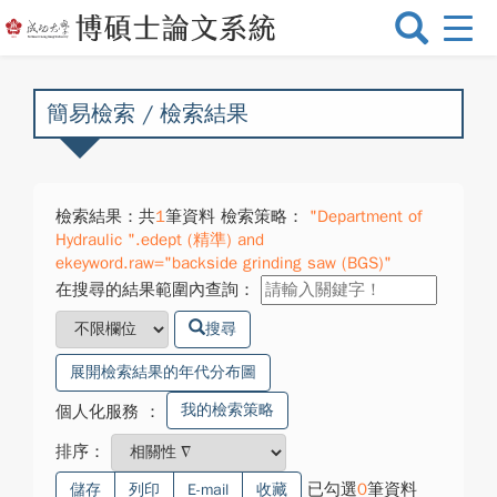
選
單
切
換
簡易檢索 / 檢索結果
檢索結果：共
1
筆資料 檢索策略：
"Department of
Hydraulic ".edept (精準) and
ekeyword.raw="backside grinding saw (BGS)"
在搜尋的結果範圍內查詢：
搜尋
展開檢索結果的年代分布圖
我的檢索策略
個人化服務
：
排序：
已勾選
0
筆資料
儲存
列印
E-mail
收藏