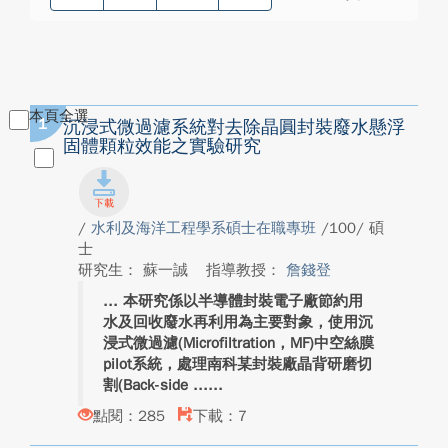
本頁全選
1
沉浸式微過濾系統對去除晶圓封裝廢水懸浮
固體顆粒效能之實驗研究
/
水利及海洋工程學系碩士在職專班
/100/ 碩
士
研究生： 蘇一誠
指導教授：
詹錢登
本研究係以半導體封裝電子廠節約用
水及回收廢水再利用為主要對象，使用沉
浸式微過濾(Microfiltration，MF)中空絲膜
pilot系統，處理南科某封裝廠晶背研磨切
割(Back-side ...
點閱：285
下載：7