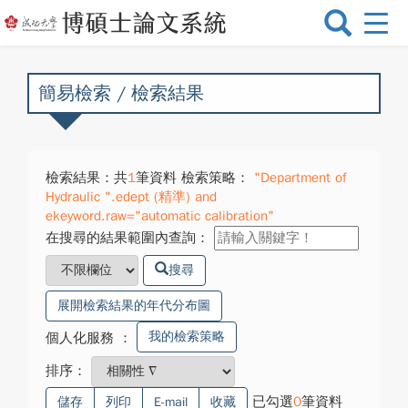
選
單
切
換
簡易檢索 / 檢索結果
檢索結果：共
1
筆資料 檢索策略：
"Department of
Hydraulic ".edept (精準) and
ekeyword.raw="automatic calibration"
在搜尋的結果範圍內查詢：
搜尋
展開檢索結果的年代分布圖
我的檢索策略
個人化服務
：
排序：
已勾選
0
筆資料
儲存
列印
E-mail
收藏