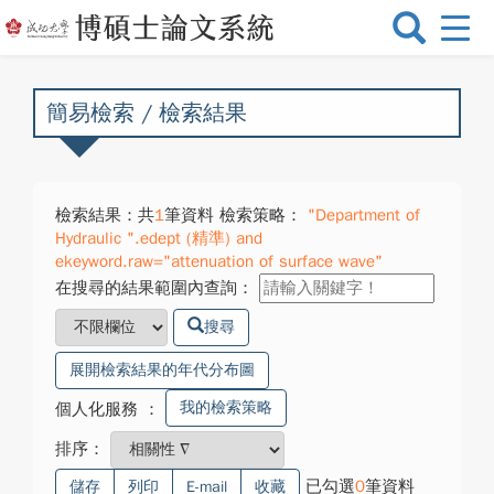
選
單
切
換
簡易檢索 / 檢索結果
檢索結果：共
1
筆資料 檢索策略：
"Department of
Hydraulic ".edept (精準) and
ekeyword.raw="attenuation of surface wave"
在搜尋的結果範圍內查詢：
搜尋
展開檢索結果的年代分布圖
我的檢索策略
個人化服務
：
排序：
已勾選
0
筆資料
儲存
列印
E-mail
收藏