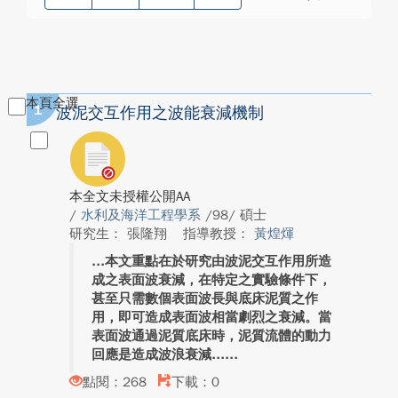
本頁全選
1
波泥交互作用之波能衰減機制
本全文未授權公開AA
/
水利及海洋工程學系
/98/ 碩士
研究生： 張隆翔
指導教授：
黃煌煇
本文重點在於研究由波泥交互作用所造
成之表面波衰減，在特定之實驗條件下，
甚至只需數個表面波長與底床泥質之作
用，即可造成表面波相當劇烈之衰減。當
表面波通過泥質底床時，泥質流體的動力
回應是造成波浪衰減...
點閱：268
下載：0