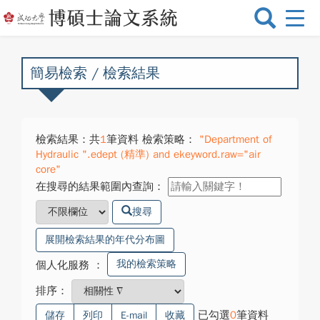
選
單
切
換
簡易檢索 / 檢索結果
檢索結果：共
1
筆資料 檢索策略：
"Department of
Hydraulic ".edept (精準) and ekeyword.raw="air
core"
在搜尋的結果範圍內查詢：
搜尋
展開檢索結果的年代分布圖
我的檢索策略
個人化服務
：
排序：
已勾選
0
筆資料
儲存
列印
E-mail
收藏