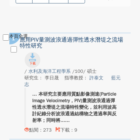
本頁全選
1
應用PIV量測波浪通過彈性透水潛堤之流場
特性研究
/
水利及海洋工程學系
/100/ 碩士
研究生： 李日晟
指導教授：
許泰文
藍元
志
本研究主要應用質點影像測速(Particle
Image Velocimetry，PIV)量測波浪通過彈
性透水潛堤之流場特性變化，並利用波高
計紀錄分析波浪通過結構物之透過率與反
射率；同時將...
點閱：273
下載：9