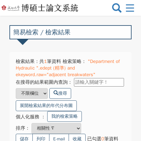
選
單
切
換
簡易檢索 / 檢索結果
檢索結果：共
1
筆資料 檢索策略：
"Department of
Hydraulic ".edept (精準) and
ekeyword.raw="adjacent breakwaters"
在搜尋的結果範圍內查詢：
搜尋
展開檢索結果的年代分布圖
我的檢索策略
個人化服務
：
排序：
已勾選
0
筆資料
儲存
列印
E-mail
收藏