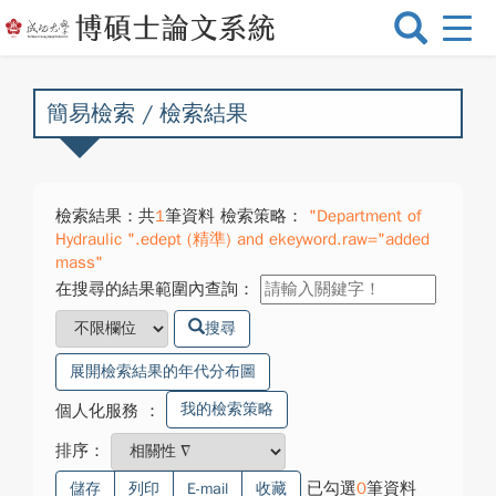
選
單
切
換
簡易檢索 / 檢索結果
檢索結果：共
1
筆資料 檢索策略：
"Department of
Hydraulic ".edept (精準) and ekeyword.raw="added
mass"
在搜尋的結果範圍內查詢：
搜尋
展開檢索結果的年代分布圖
我的檢索策略
個人化服務
：
排序：
已勾選
0
筆資料
儲存
列印
E-mail
收藏