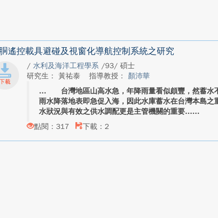
胴遙控載具避碰及視窗化導航控制系統之研究
/
水利及海洋工程學系
/93/ 碩士
研究生： 黃祐泰
指導教授：
顏沛華
台灣地區山高水急，年降雨量看似頗豐，然蓄水不
雨水降落地表即急促入海，因此水庫蓄水在台灣本島之
水狀況與有效之供水調配更是主管機關的重要...
點閱：317
下載：2