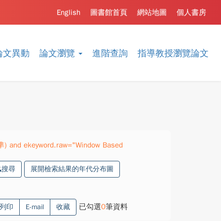
English
圖書館首頁
網站地圖
個人書房
論文異動
論文瀏覽
進階查詢
指導教授瀏覽論文
精準) and ekeyword.raw="Window Based
搜尋
展開檢索結果的年代分布圖
已勾選
0
筆資料
列印
E-mail
收藏