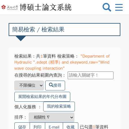
選
單
切
換
簡易檢索 / 檢索結果
檢索結果：共
1
筆資料 檢索策略：
"Department of
Hydraulic ".edept (精準) and ekeyword.raw="Wind
wave coupling interaction"
在搜尋的結果範圍內查詢：
搜尋
展開檢索結果的年代分布圖
我的檢索策略
個人化服務
：
排序：
已勾選
0
筆資料
儲存
列印
E-mail
收藏