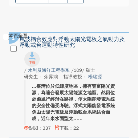
本頁全選
1
風波耦合效應對浮動太陽光電板之氣動力及
浮動載台運動特性研究
/
水利及海洋工程學系
/109/ 碩士
研究生： 余昇鴻
指導教授：
楊瑞源
臺灣位於低緯度地區，擁有豐富陽光資
源，為適合發展太陽能源之地區。然因位
於颱風行經潛在路徑，使太陽能發電系統
的安全性備受考驗。浮式太陽能發電系統
係由太陽光電板及浮動載台系統結合而
成，近年來水面型太...
點閱：337
下載：22