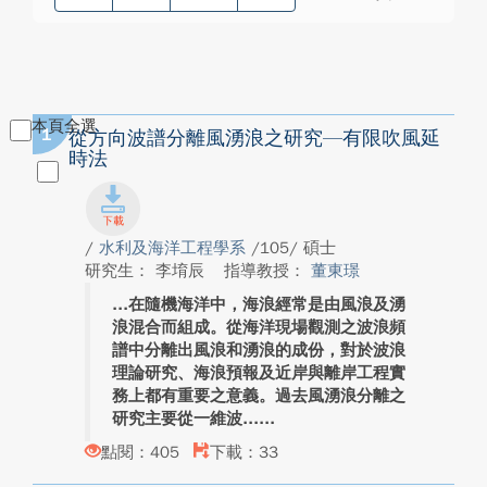
本頁全選
1
從方向波譜分離風湧浪之研究—有限吹風延
時法
/
水利及海洋工程學系
/105/ 碩士
研究生： 李堉辰
指導教授：
董東璟
在隨機海洋中，海浪經常是由風浪及湧
浪混合而組成。從海洋現場觀測之波浪頻
譜中分離出風浪和湧浪的成份，對於波浪
理論研究、海浪預報及近岸與離岸工程實
務上都有重要之意義。過去風湧浪分離之
研究主要從一維波...
點閱：405
下載：33