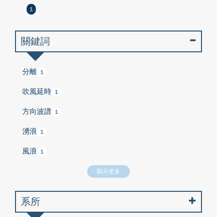
1
關鍵詞
分離
1
吹風延時
1
方向波譜
1
湧浪
1
風浪
1
顯示更多
系所