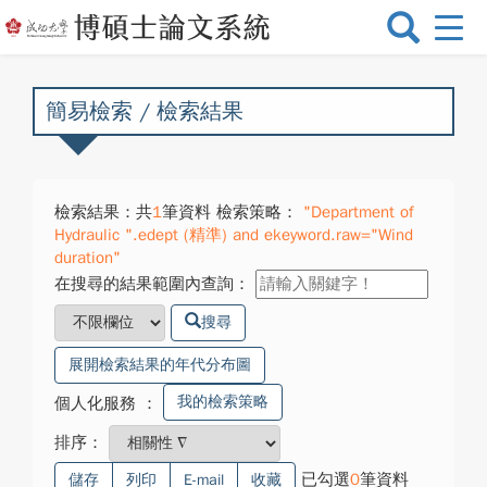
選
單
切
換
簡易檢索 / 檢索結果
檢索結果：共
1
筆資料 檢索策略：
"Department of
Hydraulic ".edept (精準) and ekeyword.raw="Wind
duration"
在搜尋的結果範圍內查詢：
搜尋
展開檢索結果的年代分布圖
我的檢索策略
個人化服務
：
排序：
已勾選
0
筆資料
儲存
列印
E-mail
收藏