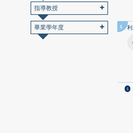
指導教授
畢業學年度
1
利
1