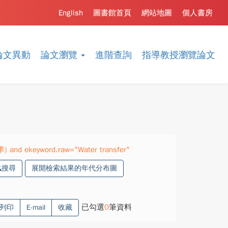
English
圖書館首頁
網站地圖
個人書房
論文異動
論文瀏覽
進階查詢
指導教授瀏覽論文
準) and ekeyword.raw="Water transfer"
搜尋
展開檢索結果的年代分布圖
已勾選
0
筆資料
列印
E-mail
收藏