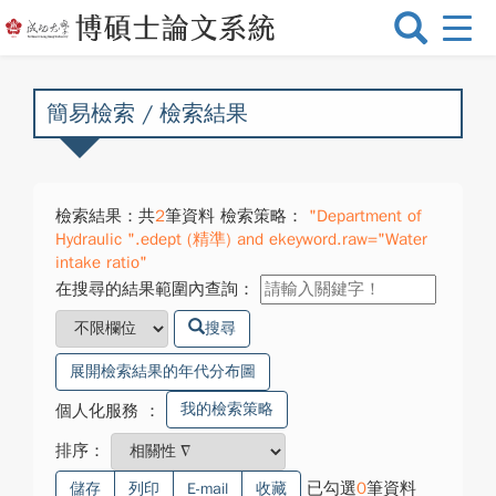
選
單
切
換
簡易檢索 / 檢索結果
檢索結果：共
2
筆資料 檢索策略：
"Department of
Hydraulic ".edept (精準) and ekeyword.raw="Water
intake ratio"
在搜尋的結果範圍內查詢：
搜尋
展開檢索結果的年代分布圖
我的檢索策略
個人化服務
：
排序：
已勾選
0
筆資料
儲存
列印
E-mail
收藏