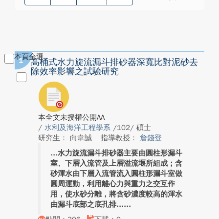
本頁全選
1
高桶式水力旋流漏斗排砂器深寬比對泥砂去
除效率影響之試驗研究
本全文未授權公開AA
/
水利及海洋工程學系
/102/ 碩士
研究生： 向韋誠
指導教授：
詹錢登
水力旋流漏斗排砂器主要由圓柱形漏斗
室、下層入流管及上層溢流堰所組成；含
砂渾水由下層入流管流入圓柱形漏斗室做
圓周運動，利用離心力與重力之交互作
用，使水砂分離，將含砂濃度較高的渾水
由漏斗底部之底孔排...