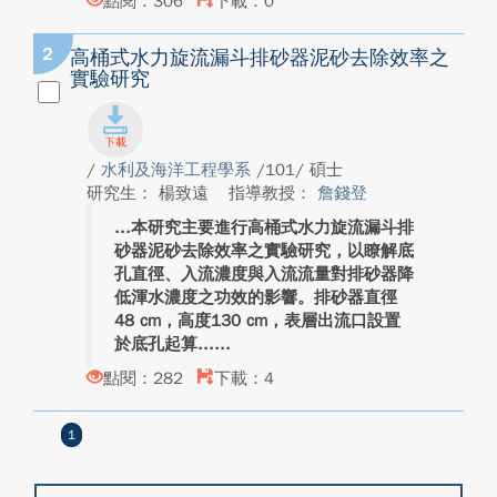
點閱：306
下載：0
2
高桶式水力旋流漏斗排砂器泥砂去除效率之
實驗研究
/
水利及海洋工程學系
/101/ 碩士
研究生： 楊致遠
指導教授：
詹錢登
本研究主要進行高桶式水力旋流漏斗排
砂器泥砂去除效率之實驗研究，以瞭解底
孔直徑、入流濃度與入流流量對排砂器降
低渾水濃度之功效的影響。排砂器直徑
48 cm，高度130 cm，表層出流口設置
於底孔起算...
點閱：282
下載：4
1