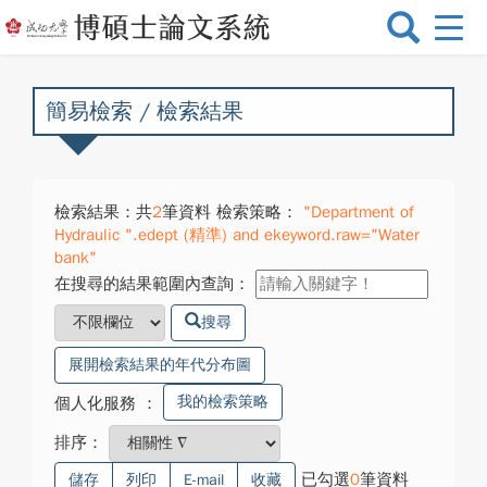
選
單
切
換
簡易檢索 / 檢索結果
檢索結果：共
2
筆資料 檢索策略：
"Department of
Hydraulic ".edept (精準) and ekeyword.raw="Water
bank"
在搜尋的結果範圍內查詢：
搜尋
展開檢索結果的年代分布圖
我的檢索策略
個人化服務
：
排序：
已勾選
0
筆資料
儲存
列印
E-mail
收藏