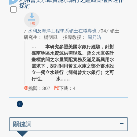
利用曾文水庫實施水銀行之組織架構與運作
探討
/
水利及海洋工程學系碩士在職專班
/94/ 碩士
研究生： 楊明風
指導教授：
周乃昉
本研究參照美國水銀行經驗，針對
嘉南地區水資源供需現況、曾文水庫各計
畫標的間之水量調配實務及滿足新興用水
需求下，探討利用曾文水庫之部分蓄水設
立一獨立水銀行（簡稱曾文水銀行）之可
行性。 水...
點閱：307
下載：4
1
關鍵詞