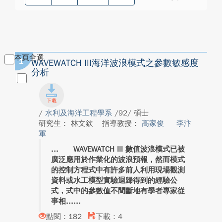
本頁全選
1
WAVEWATCH III海洋波浪模式之參數敏感度
分析
/
水利及海洋工程學系
/92/ 碩士
研究生： 林文欽
指導教授：
高家俊
李汴
軍
WAVEWATCH III 數值波浪模式已被
廣泛應用於作業化的波浪預報，然而模式
的控制方程式中有許多前人利用現場觀測
資料或水工模型實驗迴歸得到的經驗公
式，式中的參數值不間斷地有學者專家從
事相...
點閱：182
下載：4