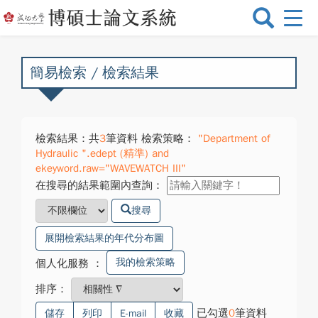
選
單
切
換
簡易檢索 / 檢索結果
檢索結果：共
3
筆資料 檢索策略：
"Department of
Hydraulic ".edept (精準) and
ekeyword.raw="WAVEWATCH III"
在搜尋的結果範圍內查詢：
搜尋
展開檢索結果的年代分布圖
我的檢索策略
個人化服務
：
排序：
已勾選
0
筆資料
儲存
列印
E-mail
收藏