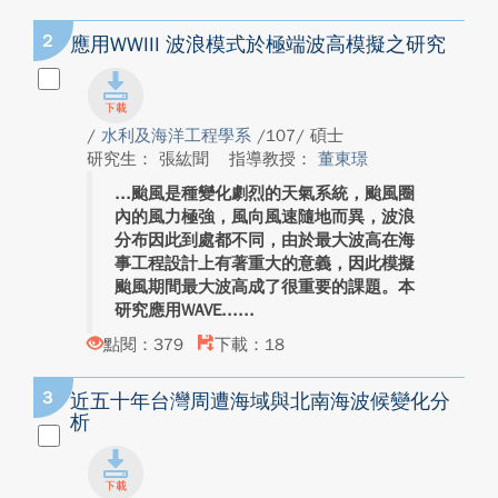
2
應用WWIII 波浪模式於極端波高模擬之研究
/
水利及海洋工程學系
/107/ 碩士
研究生： 張紘聞
指導教授：
董東璟
颱風是種變化劇烈的天氣系統，颱風圈
內的風力極強，風向風速隨地而異，波浪
分布因此到處都不同，由於最大波高在海
事工程設計上有著重大的意義，因此模擬
颱風期間最大波高成了很重要的課題。本
研究應用WAVE...
點閱：379
下載：18
3
近五十年台灣周遭海域與北南海波候變化分
析