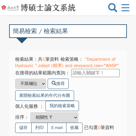
選
單
切
換
簡易檢索 / 檢索結果
檢索結果：共
1
筆資料 檢索策略：
"Department of
Hydraulic ".edept (精準) and ekeyword.raw="WASP"
在搜尋的結果範圍內查詢：
搜尋
展開檢索結果的年代分布圖
我的檢索策略
個人化服務
：
排序：
已勾選
0
筆資料
儲存
列印
E-mail
收藏