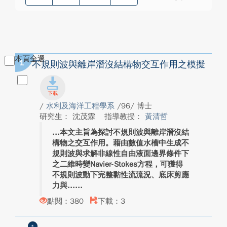
本頁全選
1
不規則波與離岸潛沒結構物交互作用之模擬
/
水利及海洋工程學系
/96/ 博士
研究生： 沈茂霖
指導教授：
黃清哲
本文主旨為探討不規則波與離岸潛沒結
構物之交互作用。藉由數值水槽中生成不
規則波與求解非線性自由液面邊界條件下
之二維時變Navier-Stokes方程，可獲得
不規則波動下完整黏性流流況、底床剪應
力與...
點閱：380
下載：3