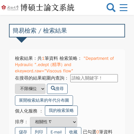
選
單
切
換
簡易檢索 / 檢索結果
檢索結果：共
1
筆資料 檢索策略：
"Department of
Hydraulic ".edept (精準) and
ekeyword.raw="Viscous flow"
在搜尋的結果範圍內查詢：
搜尋
展開檢索結果的年代分布圖
我的檢索策略
個人化服務
：
排序：
已勾選
0
筆資料
儲存
列印
E-mail
收藏