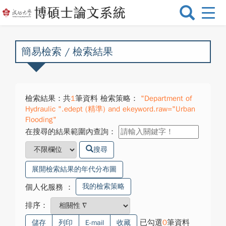
選
單
切
換
簡易檢索 / 檢索結果
檢索結果：共
1
筆資料 檢索策略：
"Department of
Hydraulic ".edept (精準) and ekeyword.raw="Urban
Flooding"
在搜尋的結果範圍內查詢：
搜尋
展開檢索結果的年代分布圖
我的檢索策略
個人化服務
：
排序：
已勾選
0
筆資料
儲存
列印
E-mail
收藏