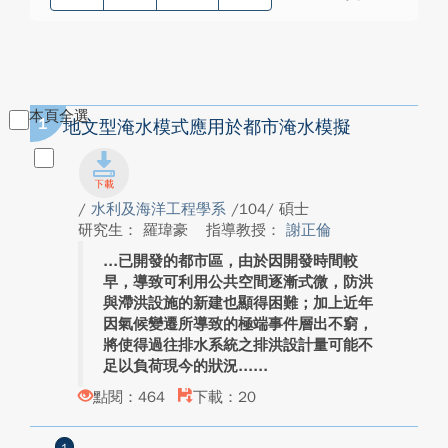
本頁全選
1
地文型淹水模式應用於都市淹水模擬
/
水利及海洋工程學系
/104/ 碩士
研究生： 羅瑋豪
指導教授：
謝正倫
已開發的都市區，由於因開發時間較
早，導致可利用公共空間逐漸式微，防洪
與滯洪設施的新建也顯得困難；加上近年
因氣候變遷所導致的極端事件層出不窮，
將使得過往排水系統之排洪設計量可能不
足以負荷現今的狀況...
點閱：464
下載：20