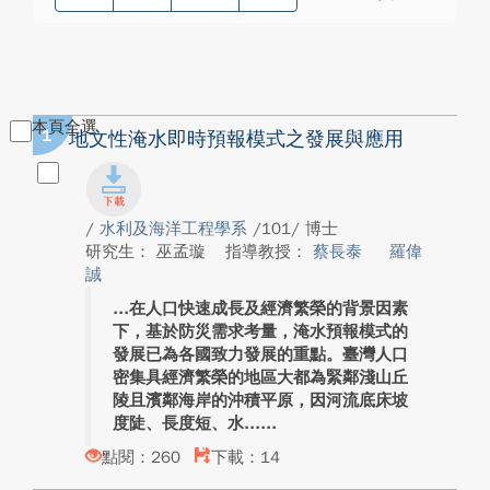
本頁全選
1
地文性淹水即時預報模式之發展與應用
/
水利及海洋工程學系
/101/ 博士
研究生： 巫孟璇
指導教授：
蔡長泰
羅偉
誠
在人口快速成長及經濟繁榮的背景因素
下，基於防災需求考量，淹水預報模式的
發展已為各國致力發展的重點。臺灣人口
密集具經濟繁榮的地區大都為緊鄰淺山丘
陵且濱鄰海岸的沖積平原，因河流底床坡
度陡、長度短、水...
點閱：260
下載：14