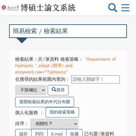
選
單
切
換
簡易檢索 / 檢索結果
檢索結果：共
1
筆資料 檢索策略：
"Department of
Hydraulic ".edept (精準) and
ekeyword.raw="Typhoons"
在搜尋的結果範圍內查詢：
搜尋
展開檢索結果的年代分布圖
我的檢索策略
個人化服務
：
排序：
已勾選
0
筆資料
儲存
列印
E-mail
收藏