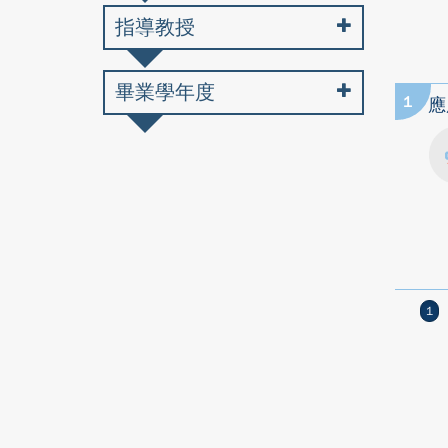
指導教授
畢業學年度
1
應
1