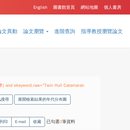
English
圖書館首頁
網站地圖
個人書房
論文異動
論文瀏覽
進階查詢
指導教授瀏覽論文
準) and ekeyword.raw="Twin Hull Catamaran
搜尋
展開檢索結果的年代分布圖
已勾選
0
筆資料
列印
E-mail
收藏