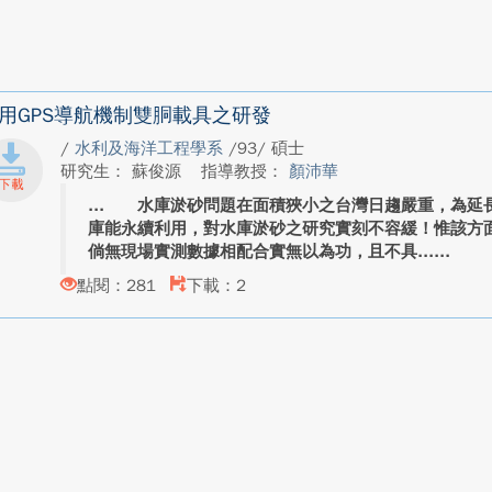
用GPS導航機制雙胴載具之研發
/
水利及海洋工程學系
/93/ 碩士
研究生： 蘇俊源
指導教授：
顏沛華
水庫淤砂問題在面積狹小之台灣日趨嚴重，為延長
庫能永續利用，對水庫淤砂之研究實刻不容緩！惟該方
倘無現場實測數據相配合實無以為功，且不具...
點閱：281
下載：2