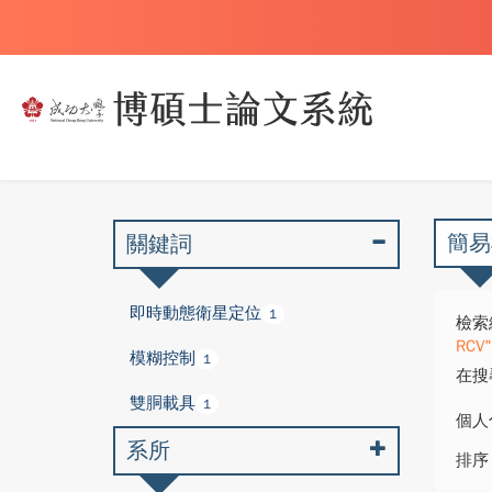
簡易
關鍵詞
即時動態衛星定位
1
檢索
RCV"
模糊控制
1
在搜
雙胴載具
1
個人
系所
排序