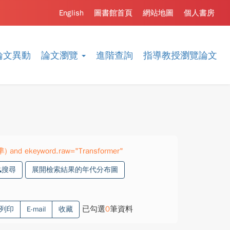
English
圖書館首頁
網站地圖
個人書房
論文異動
論文瀏覽
進階查詢
指導教授瀏覽論文
準) and ekeyword.raw="Transformer"
搜尋
展開檢索結果的年代分布圖
已勾選
0
筆資料
列印
E-mail
收藏