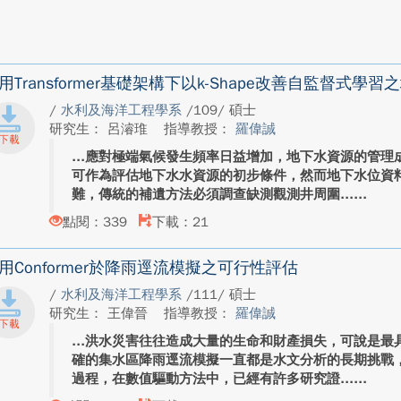
用Transformer基礎架構下以k-Shape改善自監督式
/
水利及海洋工程學系
/109/ 碩士
研究生： 呂濬琟
指導教授：
羅偉誠
應對極端氣候發生頻率日益增加，地下水資源的管理
可作為評估地下水水資源的初步條件，然而地下水位資
難，傳統的補遺方法必須調查缺測觀測井周圍...
點閱：339
下載：21
用Conformer於降雨逕流模擬之可行性評估
/
水利及海洋工程學系
/111/ 碩士
研究生： 王偉晉
指導教授：
羅偉誠
洪水災害往往造成大量的生命和財產損失，可說是最
確的集水區降雨逕流模擬一直都是水文分析的長期挑戰
過程，在數值驅動方法中，已經有許多研究證...