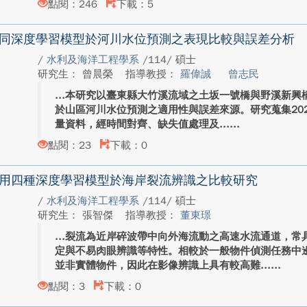
點閱：246
下載：5
同深度學習模型於河川水位預測之表現比較與誤差分析
/
水利及海洋工程學系
/114/ 碩士
研究生： 曾晨榮
指導教授：
羅偉誠
曾志民
本研究以臺東縣大竹溪流域之土坂一號橋與野溪新興
於山區河川水位預測之適用性與誤差來源。研究蒐集2023
量資料，經時間對齊、缺失值處理及...
點閱：23
下載：0
用四種深度學習模型於海岸裂流辨識之比較研究
/
水利及海洋工程學系
/114/ 碩士
研究生： 張智傑
指導教授：
董東璟
裂流為近岸碎波帶中向外海流動之高速水流通道，常
定與不易肉眼辨識等特性。相較於一般物件偵測任務中
並非實體物件，因此在影像辨識上具有較高難...
點閱：3
下載：0