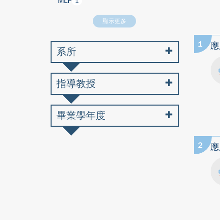
MLP
1
顯示更多
1
應
系所
指導教授
畢業學年度
2
應