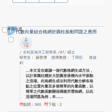
本頁全選
1
代數向量組合格網於圓柱振動問題之應用
/
水利及海洋工程學系
/97/ 碩士
研究生： 蘇聖博
指導教授：
丁舜臣
唐啟
釗
本文旨在建議一個代數格網生成方法，
以計算圓柱體於大型圓形液槽內水平振動
之流場。此格網生成法利用代數分解各格
點之位置向量至多個簡單的向量函數，以
簡單之代數函數關係構建所需格網。以此
流場問題為例，本...
點閱：365
下載：2