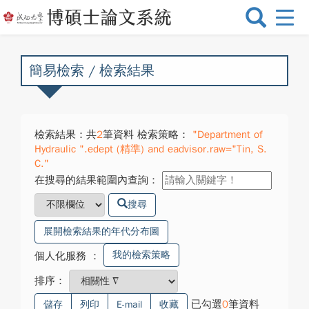
選
單
切
換
簡易檢索 / 檢索結果
檢索結果：共
2
筆資料 檢索策略：
"Department of
Hydraulic ".edept (精準) and eadvisor.raw="Tin, S.
C."
在搜尋的結果範圍內查詢：
搜尋
展開檢索結果的年代分布圖
我的檢索策略
個人化服務
：
排序：
已勾選
0
筆資料
儲存
列印
E-mail
收藏