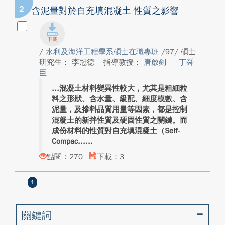
2
含泥量對於自充填混凝土 性質之影響
/
水利及海洋工程學系碩士在職專班
/97/ 碩士
研究生： 李冠德
指導教授：
唐啟釗
丁舜
臣
混凝土材料變異性較大，尤其是粗細粒
料之形狀、含水量、級配、細度模數、含
泥量，及摻料品質用量等因素，都是控制
混凝土的新拌性質及硬固性質之關鍵。而
成份材料的性質對自充填混凝土（Self-
Compac...
點閱：270
下載：3
1
關鍵詞