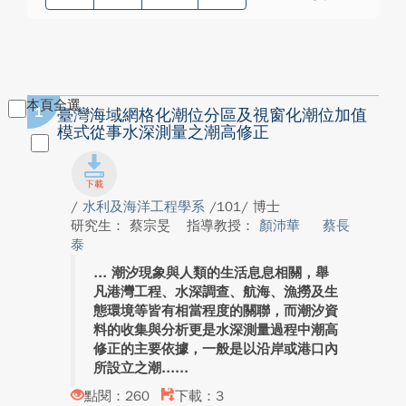
本頁全選
1
臺灣海域網格化潮位分區及視窗化潮位加值
模式從事水深測量之潮高修正
/
水利及海洋工程學系
/101/ 博士
研究生： 蔡宗旻
指導教授：
顏沛華
蔡長
泰
潮汐現象與人類的生活息息相關，舉
凡港灣工程、水深調查、航海、漁撈及生
態環境等皆有相當程度的關聯，而潮汐資
料的收集與分析更是水深測量過程中潮高
修正的主要依據，一般是以沿岸或港口內
所設立之潮...
點閱：260
下載：3