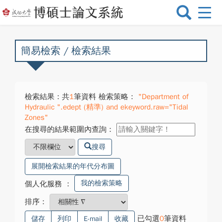
選
單
切
換
簡易檢索 / 檢索結果
檢索結果：共
1
筆資料 檢索策略：
"Department of
Hydraulic ".edept (精準) and ekeyword.raw="Tidal
Zones"
在搜尋的結果範圍內查詢：
搜尋
展開檢索結果的年代分布圖
我的檢索策略
個人化服務
：
排序：
已勾選
0
筆資料
儲存
列印
E-mail
收藏