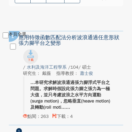
本頁全選
1
應用特徵函數匹配法分析波浪通過任意形狀
張力腳平台之變形
/
水利及海洋工程學系
/104/ 碩士
研究生： 戴薇
指導教授：
蕭士俊
本研究求解波浪通過張力腳浮式平台之
問題。求解時假設此張力腳之張力為一極
大值，並只考慮波浪之水平方向運動
(surge motion)，忽略垂直(heave motion)
及轉動(roll moti...
點閱：263
下載：4
1