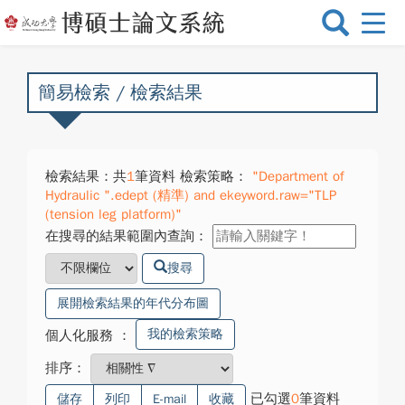
選
單
切
換
簡易檢索 / 檢索結果
檢索結果：共
1
筆資料 檢索策略：
"Department of
Hydraulic ".edept (精準) and ekeyword.raw="TLP
(tension leg platform)"
在搜尋的結果範圍內查詢：
搜尋
展開檢索結果的年代分布圖
我的檢索策略
個人化服務
：
排序：
已勾選
0
筆資料
儲存
列印
E-mail
收藏