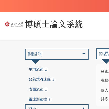
簡易
關鍵詞
平均流速
1
檢索
普萊式流速儀
1
在搜
表面流速
1
個人
排序
雷達測速槍
1