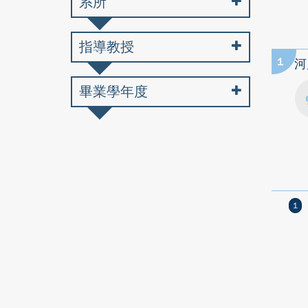
系所
指導教授
1
河
畢業學年度
1