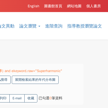
English
圖書館首頁
網站地圖
個人書房
論文異動
論文瀏覽
進階查詢
指導教授瀏覽論文
準) and ekeyword.raw="Superharmonic"
搜尋
展開檢索結果的年代分布圖
已勾選
0
筆資料
列印
E-mail
收藏