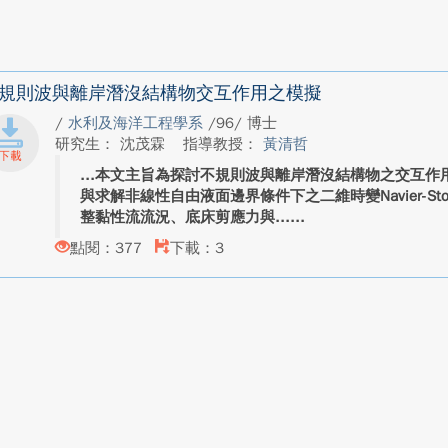
規則波與離岸潛沒結構物交互作用之模擬
/
水利及海洋工程學系
/96/ 博士
研究生： 沈茂霖
指導教授：
黃清哲
本文主旨為探討不規則波與離岸潛沒結構物之交互作
與求解非線性自由液面邊界條件下之二維時變Navier-S
整黏性流流況、底床剪應力與...
點閱：377
下載：3