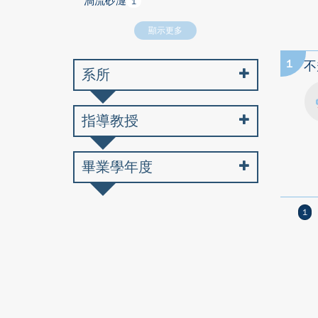
渦流砂漣
1
顯示更多
1
不
系所
指導教授
畢業學年度
1