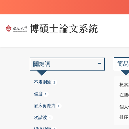
簡易
關鍵詞
不規則波
1
檢索
偏度
1
在搜
底床剪應力
1
個人
排序
次諧波
1