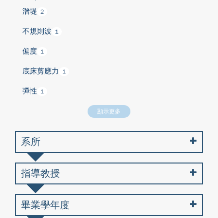
潛堤
2
不規則波
1
偏度
1
底床剪應力
1
彈性
1
顯示更多
系所
指導教授
畢業學年度