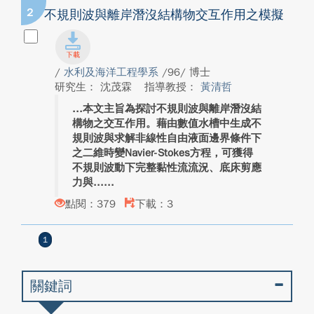
2
不規則波與離岸潛沒結構物交互作用之模擬
/
水利及海洋工程學系
/96/ 博士
研究生： 沈茂霖
指導教授：
黃清哲
本文主旨為探討不規則波與離岸潛沒結
構物之交互作用。藉由數值水槽中生成不
規則波與求解非線性自由液面邊界條件下
之二維時變Navier-Stokes方程，可獲得
不規則波動下完整黏性流流況、底床剪應
力與...
點閱：379
下載：3
1
關鍵詞