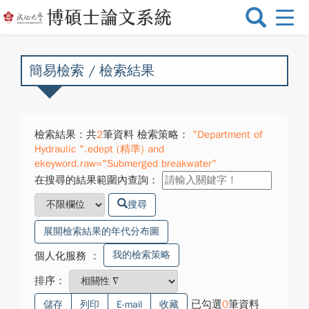
選
單
切
換
簡易檢索 / 檢索結果
檢索結果：共
2
筆資料 檢索策略：
"Department of
Hydraulic ".edept (精準) and
ekeyword.raw="Submerged breakwater"
在搜尋的結果範圍內查詢：
搜尋
展開檢索結果的年代分布圖
我的檢索策略
個人化服務
：
排序：
已勾選
0
筆資料
儲存
列印
E-mail
收藏