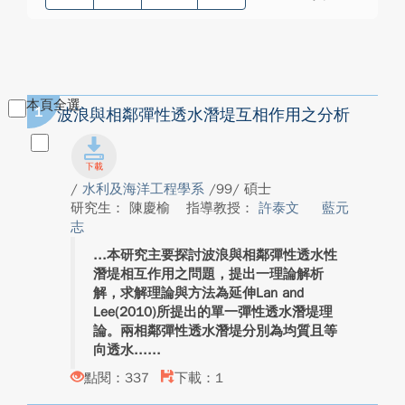
本頁全選
1
波浪與相鄰彈性透水潛堤互相作用之分析
/
水利及海洋工程學系
/99/ 碩士
研究生： 陳慶榆
指導教授：
許泰文
藍元
志
本研究主要探討波浪與相鄰彈性透水性
潛堤相互作用之問題，提出一理論解析
解，求解理論與方法為延伸Lan and
Lee(2010)所提出的單一彈性透水潛堤理
論。兩相鄰彈性透水潛堤分別為均質且等
向透水...
點閱：337
下載：1