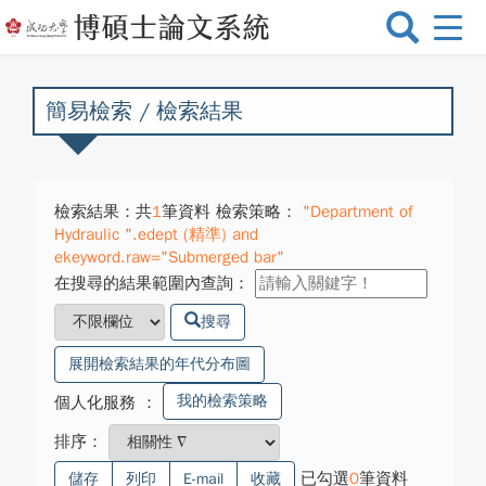
選
單
切
換
簡易檢索 / 檢索結果
檢索結果：共
1
筆資料 檢索策略：
"Department of
Hydraulic ".edept (精準) and
ekeyword.raw="Submerged bar"
在搜尋的結果範圍內查詢：
搜尋
展開檢索結果的年代分布圖
我的檢索策略
個人化服務
：
排序：
已勾選
0
筆資料
儲存
列印
E-mail
收藏