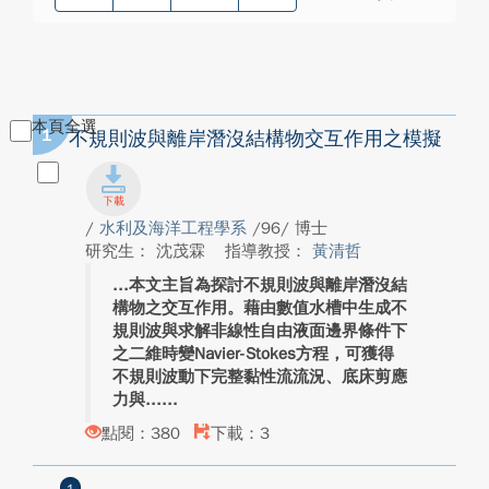
本頁全選
1
不規則波與離岸潛沒結構物交互作用之模擬
/
水利及海洋工程學系
/96/ 博士
研究生： 沈茂霖
指導教授：
黃清哲
本文主旨為探討不規則波與離岸潛沒結
構物之交互作用。藉由數值水槽中生成不
規則波與求解非線性自由液面邊界條件下
之二維時變Navier-Stokes方程，可獲得
不規則波動下完整黏性流流況、底床剪應
力與...
點閱：380
下載：3