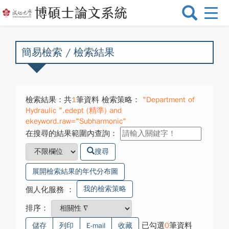
選
單
切
換
簡易檢索 / 檢索結果
檢索結果：共
1
筆資料 檢索策略：
"Department of
Hydraulic ".edept (精準) and
ekeyword.raw="Subharmonic"
在搜尋的結果範圍內查詢：
搜尋
展開檢索結果的年代分布圖
我的檢索策略
個人化服務
：
排序：
已勾選
0
筆資料
儲存
列印
E-mail
收藏