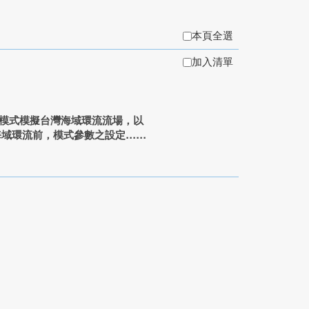
本頁全選
加入清單
System)模式模擬台灣海域環流流場，以
域環流前，模式參數之設定...