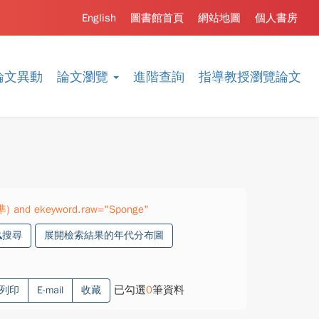
English
圖書館首頁
網站地圖
個人書房
論文異動
論文瀏覽
進階查詢
指導教授瀏覽論文
精準) and ekeyword.raw="Sponge"
搜尋
展開檢索結果的年代分布圖
已勾選
0
筆資料
列印
E-mail
收藏