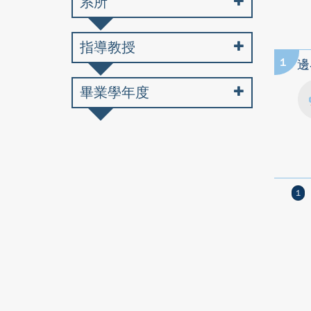
系所
指導教授
1
邊
畢業學年度
1