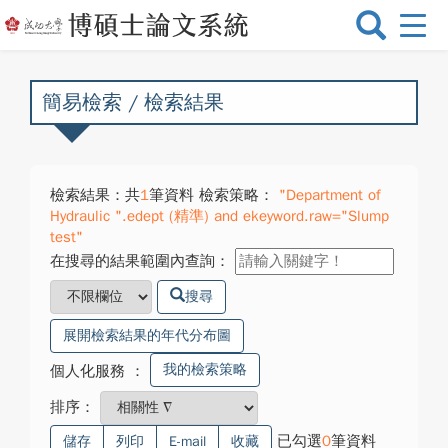
選
單
切
換
簡易檢索 / 檢索結果
檢索結果：共
1
筆資料 檢索策略：
"Department of
Hydraulic ".edept (精準) and ekeyword.raw="Slump
test"
在搜尋的結果範圍內查詢：
搜尋
展開檢索結果的年代分布圖
我的檢索策略
個人化服務
：
排序：
已勾選
0
筆資料
儲存
列印
E-mail
收藏