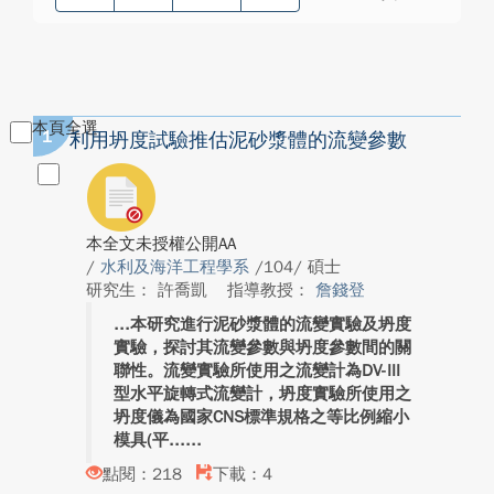
本頁全選
1
利用坍度試驗推估泥砂漿體的流變參數
本全文未授權公開AA
/
水利及海洋工程學系
/104/ 碩士
研究生： 許喬凱
指導教授：
詹錢登
本研究進行泥砂漿體的流變實驗及坍度
實驗，探討其流變參數與坍度參數間的關
聯性。流變實驗所使用之流變計為DV-III
型水平旋轉式流變計，坍度實驗所使用之
坍度儀為國家CNS標準規格之等比例縮小
模具(平...
點閱：218
下載：4