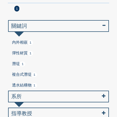
1
關鍵詞
內外相嵌
1
彈性材質
1
潛堤
1
複合式潛堤
1
透水結構物
1
系所
指導教授