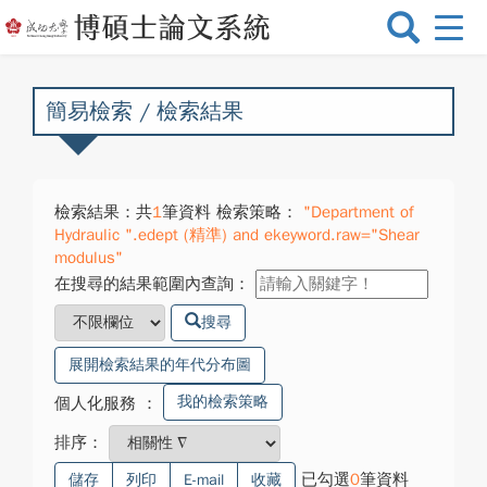
選
單
切
換
簡易檢索 / 檢索結果
檢索結果：共
1
筆資料 檢索策略：
"Department of
Hydraulic ".edept (精準) and ekeyword.raw="Shear
modulus"
在搜尋的結果範圍內查詢：
搜尋
展開檢索結果的年代分布圖
我的檢索策略
個人化服務
：
排序：
已勾選
0
筆資料
儲存
列印
E-mail
收藏