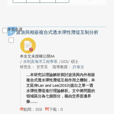
本頁全選
1
波浪與相嵌複合式透水彈性潛堤互制分析
本全文未授權公開AA
/
水利及海洋工程學系
/103/ 碩士
研究生： 甘芳亘
指導教授：
許泰文
本研究以理論解析探討波浪與內外相嵌
複合式透水彈性潛堤互相作用之機制，本
文延伸Lan and Lee(2010)提出之單一透
水彈性潛堤進行理論解析。文中將問題的
領域區分為七個部分，藉由交界面邊界
條...
點閱：329
下載：0