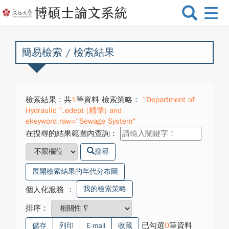
選
單
切
換
簡易檢索 / 檢索結果
檢索結果：共
1
筆資料 檢索策略：
"Department of
Hydraulic ".edept (精準) and
ekeyword.raw="Sewage System"
在搜尋的結果範圍內查詢：
搜尋
展開檢索結果的年代分布圖
我的檢索策略
個人化服務
：
排序：
已勾選
0
筆資料
儲存
列印
E-mail
收藏