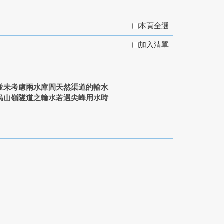
本頁全選
加入清單
未考慮兩水庫間天然渠道的輸水
烏山嶺隧道之輸水若遇尖峰用水時