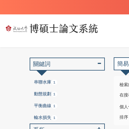
簡易
關鍵詞
串聯水庫
1
檢索
動態規劃
1
在搜
平衡曲線
1
個人
排序
輸水損失
1