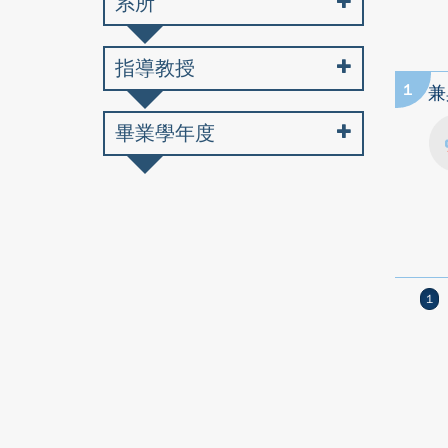
系所
指導教授
1
兼
畢業學年度
1