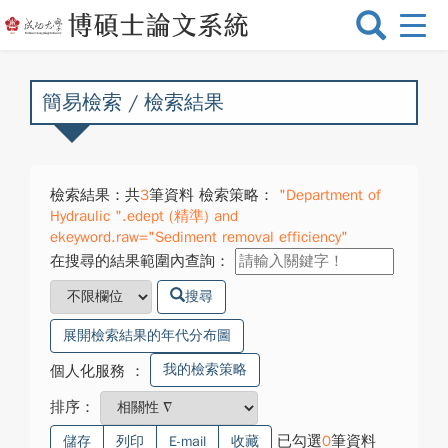
選
單
切
換
簡易檢索 / 檢索結果
檢索結果：共
3
筆資料 檢索策略：
"Department of
Hydraulic ".edept (精準) and
ekeyword.raw="Sediment removal efficiency"
在搜尋的結果範圍內查詢：
搜尋
展開檢索結果的年代分布圖
我的檢索策略
個人化服務
：
排序：
已勾選
0
筆資料
儲存
列印
E-mail
收藏