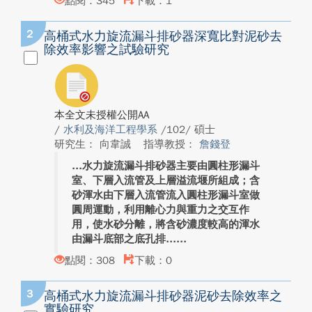
點閱：345
下載：1
2
高桶式水力旋流漏斗排砂器深寬比對泥砂去
除效率影響之試驗研究
本全文未授權公開AA
/
水利及海洋工程學系
/102/ 碩士
研究生： 向韋誠
指導教授：
詹錢登
水力旋流漏斗排砂器主要由圓柱形漏斗
室、下層入流管及上層溢流堰所組成；含
砂渾水由下層入流管流入圓柱形漏斗室做
圓周運動，利用離心力與重力之交互作
用，使水砂分離，將含砂濃度較高的渾水
由漏斗底部之底孔排...
點閱：308
下載：0
3
高桶式水力旋流漏斗排砂器泥砂去除效率之
實驗研究