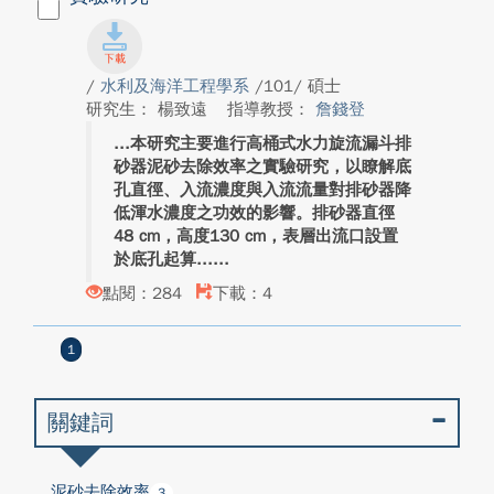
/
水利及海洋工程學系
/101/ 碩士
研究生： 楊致遠
指導教授：
詹錢登
本研究主要進行高桶式水力旋流漏斗排
砂器泥砂去除效率之實驗研究，以瞭解底
孔直徑、入流濃度與入流流量對排砂器降
低渾水濃度之功效的影響。排砂器直徑
48 cm，高度130 cm，表層出流口設置
於底孔起算...
點閱：284
下載：4
1
關鍵詞
泥砂去除效率
3