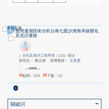
本頁全選
1
應用遙測技術分析台南七股沙洲海岸線變化
及泥沙運移
/
水利及海洋工程學系
/110/ 碩士
研究生： 陳立偉
指導教授：
王筱雯
none
點閱：253
下載：10
1
關鍵詞