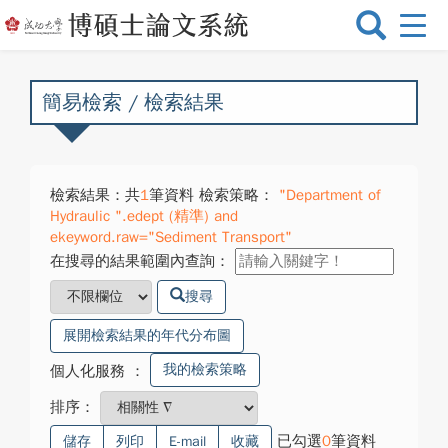
選
單
切
換
簡易檢索 / 檢索結果
檢索結果：共
1
筆資料 檢索策略：
"Department of
Hydraulic ".edept (精準) and
ekeyword.raw="Sediment Transport"
在搜尋的結果範圍內查詢：
搜尋
展開檢索結果的年代分布圖
我的檢索策略
個人化服務
：
排序：
已勾選
0
筆資料
儲存
列印
E-mail
收藏