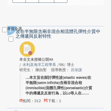
本頁全選
1
波在半無限含兩非混合相流體孔彈性介質中
之傳遞與反射特性
本全文未授權公開AA
/
水利及海洋工程學系
/98/ 博士
研究生： 陳由聖
指導教授：
呂珍謀
本文旨在探討彈性波(elastic waves)在
半無限(seim-infinite)含兩非混合相
(immiscible)流體孔彈性(poroelastic)介質
中的傳遞及反射行為，以Lo等人在...
點閱：312
下載：1