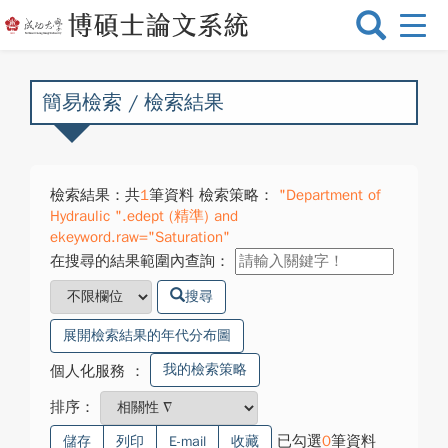
選
單
切
換
簡易檢索 / 檢索結果
檢索結果：共
1
筆資料 檢索策略：
"Department of
Hydraulic ".edept (精準) and
ekeyword.raw="Saturation"
在搜尋的結果範圍內查詢：
搜尋
展開檢索結果的年代分布圖
我的檢索策略
個人化服務
：
排序：
已勾選
0
筆資料
儲存
列印
E-mail
收藏