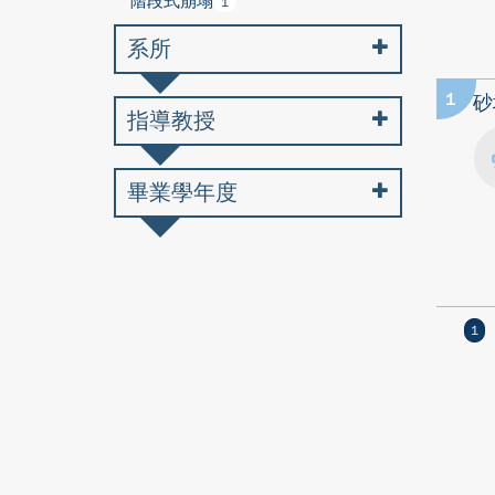
階段式崩塌
1
系所
1
砂
指導教授
畢業學年度
1