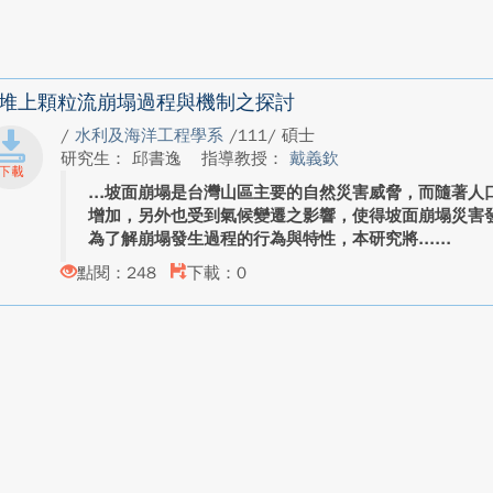
堆上顆粒流崩塌過程與機制之探討
/
水利及海洋工程學系
/111/ 碩士
研究生： 邱書逸
指導教授：
戴義欽
坡面崩塌是台灣山區主要的自然災害威脅，而隨著人
增加，另外也受到氣候變遷之影響，使得坡面崩塌災害
為了解崩塌發生過程的行為與特性，本研究將...
點閱：248
下載：0