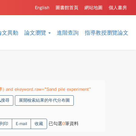
English
圖書館首頁
網站地圖
個人書房
論文異動
論文瀏覽
進階查詢
指導教授瀏覽論文
準) and ekeyword.raw="Sand pile experiment"
搜尋
展開檢索結果的年代分布圖
已勾選
0
筆資料
列印
E-mail
收藏