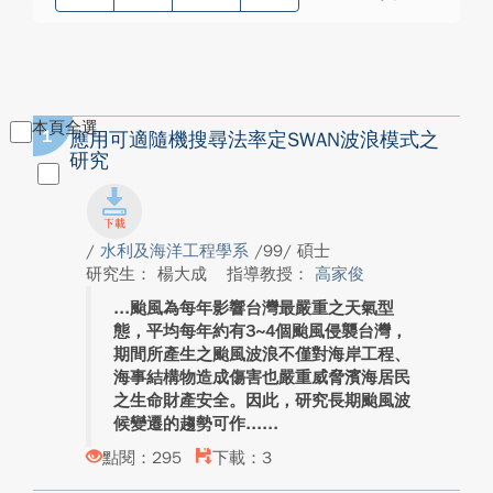
本頁全選
1
應用可適隨機搜尋法率定SWAN波浪模式之
研究
/
水利及海洋工程學系
/99/ 碩士
研究生： 楊大成
指導教授：
高家俊
颱風為每年影響台灣最嚴重之天氣型
態，平均每年約有3~4個颱風侵襲台灣，
期間所產生之颱風波浪不僅對海岸工程、
海事結構物造成傷害也嚴重威脅濱海居民
之生命財產安全。因此，研究長期颱風波
候變遷的趨勢可作...
點閱：295
下載：3