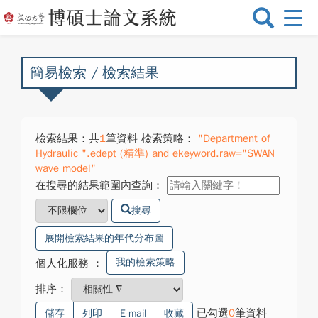
選
單
切
換
簡易檢索 / 檢索結果
檢索結果：共
1
筆資料 檢索策略：
"Department of
Hydraulic ".edept (精準) and ekeyword.raw="SWAN
wave model"
在搜尋的結果範圍內查詢：
搜尋
展開檢索結果的年代分布圖
我的檢索策略
個人化服務
：
排序：
已勾選
0
筆資料
儲存
列印
E-mail
收藏