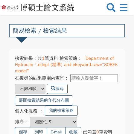
選
單
切
換
簡易檢索 / 檢索結果
檢索結果：共
1
筆資料 檢索策略：
"Department of
Hydraulic ".edept (精準) and ekeyword.raw="SOBEK
model"
在搜尋的結果範圍內查詢：
搜尋
展開檢索結果的年代分布圖
我的檢索策略
個人化服務
：
排序：
已勾選
0
筆資料
儲存
列印
E-mail
收藏