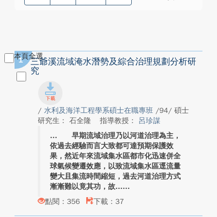
本頁全選
1
三爺溪流域淹水潛勢及綜合治理規劃分析研
究
/
水利及海洋工程學系碩士在職專班
/94/ 碩士
研究生： 石全隆
指導教授：
呂珍謀
早期流域治理乃以河道治理為主，
依過去經驗而言大致都可達預期保護效
果，然近年來流域集水區都市化迅速併全
球氣候變遷效應，以致流域集水區逕流量
變大且集流時間縮短，過去河道治理方式
漸漸難以竟其功，故...
點閱：356
下載：37