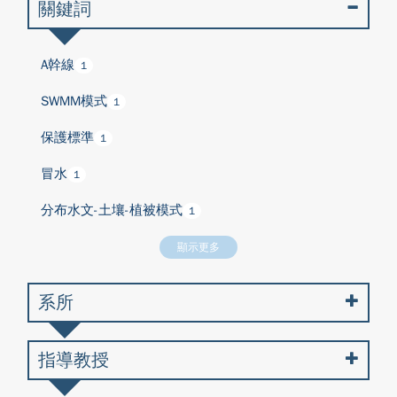
關鍵詞
A幹線
1
SWMM模式
1
保護標準
1
冒水
1
分布水文-土壤-植被模式
1
顯示更多
系所
指導教授