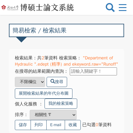
選
單
切
換
簡易檢索 / 檢索結果
檢索結果：共
2
筆資料 檢索策略：
"Department of
Hydraulic ".edept (精準) and ekeyword.raw="Runoff"
在搜尋的結果範圍內查詢：
搜尋
展開檢索結果的年代分布圖
我的檢索策略
個人化服務
：
排序：
已勾選
0
筆資料
儲存
列印
E-mail
收藏