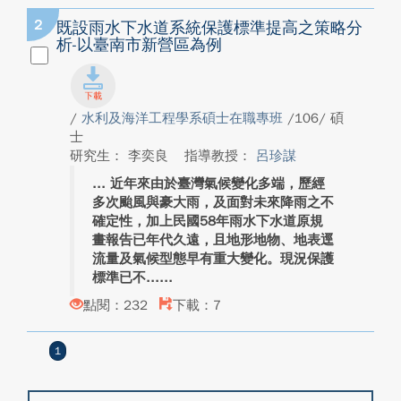
2
既設雨水下水道系統保護標準提高之策略分
析-以臺南市新營區為例
/
水利及海洋工程學系碩士在職專班
/106/ 碩
士
研究生： 李奕良
指導教授：
呂珍謀
近年來由於臺灣氣候變化多端，歷經
多次颱風與豪大雨，及面對未來降雨之不
確定性，加上民國58年雨水下水道原規
畫報告已年代久遠，且地形地物、地表逕
流量及氣候型態早有重大變化。現況保護
標準已不...
點閱：232
下載：7
1