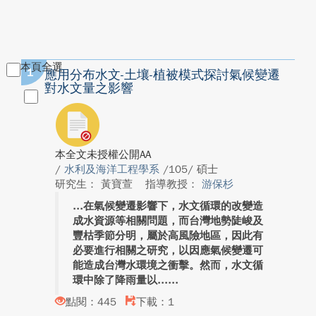
本頁全選
1
應用分布水文-土壤-植被模式探討氣候變遷
對水文量之影響
本全文未授權公開AA
/
水利及海洋工程學系
/105/ 碩士
研究生： 黃寶萱
指導教授：
游保杉
在氣候變遷影響下，水文循環的改變造
成水資源等相關問題，而台灣地勢陡峻及
豐枯季節分明，屬於高風險地區，因此有
必要進行相關之研究，以因應氣候變遷可
能造成台灣水環境之衝擊。然而，水文循
環中除了降雨量以...
點閱：445
下載：1