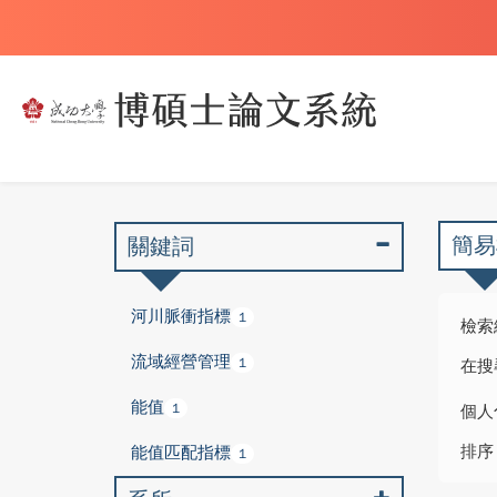
簡易
關鍵詞
河川脈衝指標
1
檢索
流域經營管理
1
在搜
能值
1
個人
排序
能值匹配指標
1