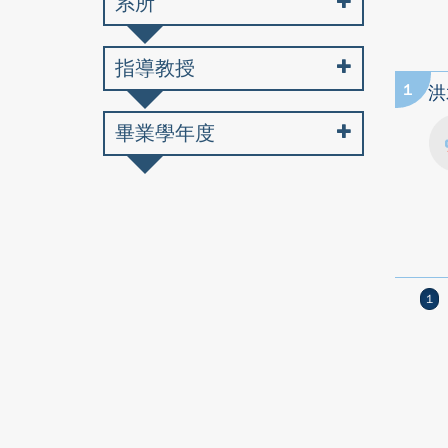
系所
指導教授
1
洪
畢業學年度
1