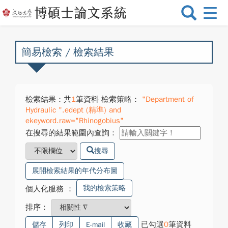
選
單
切
換
簡易檢索 / 檢索結果
檢索結果：共
1
筆資料 檢索策略：
"Department of
Hydraulic ".edept (精準) and
ekeyword.raw="Rhinogobius"
在搜尋的結果範圍內查詢：
搜尋
展開檢索結果的年代分布圖
我的檢索策略
個人化服務
：
排序：
已勾選
0
筆資料
儲存
列印
E-mail
收藏