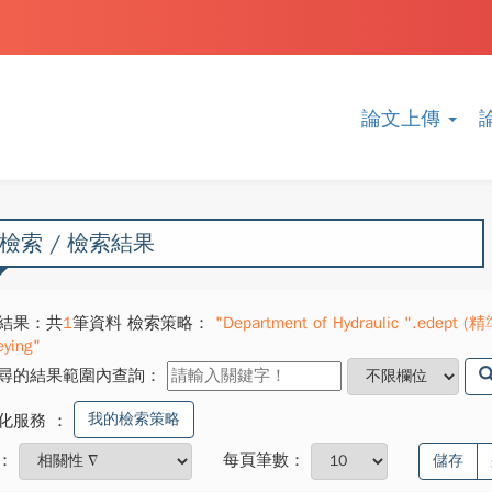
論文上傳
檢索 / 檢索結果
結果：共
1
筆資料 檢索策略：
"Department of Hydraulic ".edept (精
eying"
尋的結果範圍內查詢：
我的檢索策略
化服務
：
：
每頁筆數：
儲存