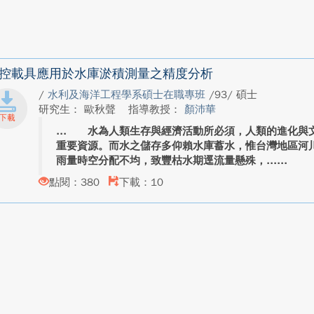
控載具應用於水庫淤積測量之精度分析
/
水利及海洋工程學系碩士在職專班
/93/ 碩士
研究生： 歐秋聲
指導教授：
顏沛華
水為人類生存與經濟活動所必須，人類的進化與文
重要資源。而水之儲存多仰賴水庫蓄水，惟台灣地區河
雨量時空分配不均，致豐枯水期逕流量懸殊，...
點閱：380
下載：10