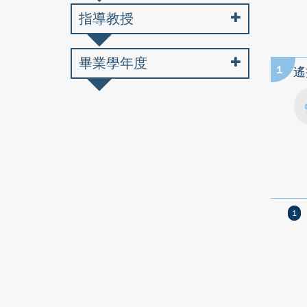
指導教授
畢業學年度
1
遙
1