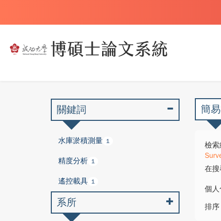
簡易
關鍵詞
水庫淤積測量
1
檢索
Surv
精度分析
1
在搜
遙控載具
1
個人
系所
排序