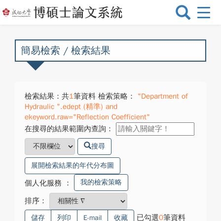
選
單
切
換
簡易檢索 / 檢索結果
檢索結果：共
1
筆資料 檢索策略：
"Department of
Hydraulic ".edept (精準) and
ekeyword.raw="Reflection Coefficient"
在搜尋的結果範圍內查詢：
搜尋
展開檢索結果的年代分布圖
我的檢索策略
個人化服務
：
排序：
已勾選
0
筆資料
儲存
列印
E-mail
收藏