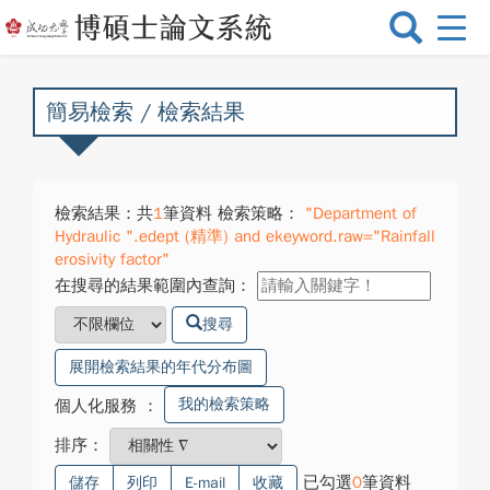
選
單
切
換
簡易檢索 / 檢索結果
檢索結果：共
1
筆資料 檢索策略：
"Department of
Hydraulic ".edept (精準) and ekeyword.raw="Rainfall
erosivity factor"
在搜尋的結果範圍內查詢：
搜尋
展開檢索結果的年代分布圖
我的檢索策略
個人化服務
：
排序：
已勾選
0
筆資料
儲存
列印
E-mail
收藏