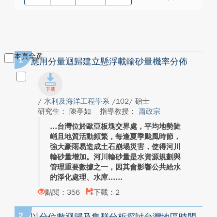
本頁全選
1
應用分量迴歸建立懸浮載輸砂量機率分佈
/
水利及海洋工程學系
/102/ 碩士
研究生： 陳亭如
指導教授：
蕭政宗
台灣位於歐亞板塊交界處，平均地勢陡
峭且地質活動頻繁，每逢夏季颱風時節，
強大豪雨易造成土石崩塌災害，使得河川
輸砂量增加。河川輸砂量是水資源規劃與
管理重要數據之一，因其會影響公共給水
的淨化處理、水庫...
點閱：356
下載：2
2