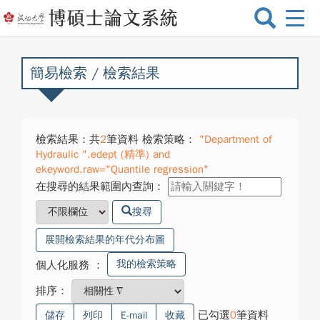
選
單
切
換
簡易檢索 / 檢索結果
檢索結果：共
2
筆資料 檢索策略：
"Department of
Hydraulic ".edept (精準) and
ekeyword.raw="Quantile regression"
在搜尋的結果範圍內查詢：
搜尋
展開檢索結果的年代分布圖
我的檢索策略
個人化服務
：
排序：
已勾選
0
筆資料
儲存
列印
E-mail
收藏