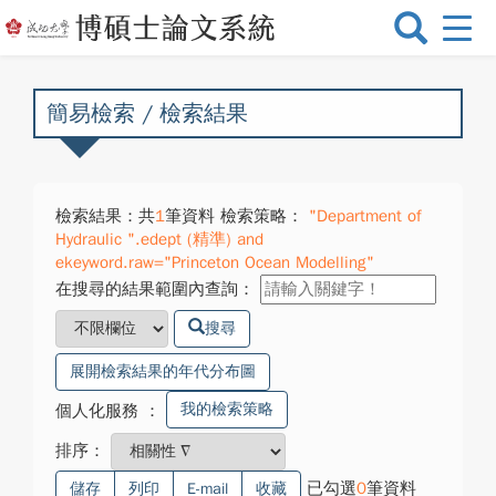
選
單
切
換
簡易檢索 / 檢索結果
檢索結果：共
1
筆資料 檢索策略：
"Department of
Hydraulic ".edept (精準) and
ekeyword.raw="Princeton Ocean Modelling"
在搜尋的結果範圍內查詢：
搜尋
展開檢索結果的年代分布圖
我的檢索策略
個人化服務
：
排序：
已勾選
0
筆資料
儲存
列印
E-mail
收藏