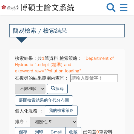
選
單
切
換
簡易檢索 / 檢索結果
檢索結果：共
1
筆資料 檢索策略：
"Department of
Hydraulic ".edept (精準) and
ekeyword.raw="Pollution loading"
在搜尋的結果範圍內查詢：
搜尋
展開檢索結果的年代分布圖
我的檢索策略
個人化服務
：
排序：
已勾選
0
筆資料
儲存
列印
E-mail
收藏