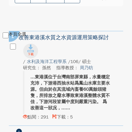
本頁全選
1
改善東港溪水質之水資源運用策略探討
/
水利及海洋工程學系
/106/ 碩士
研究生： 孫然
指導教授：
周乃昉
東港溪位于台灣南部屏東縣，水量穩定
充沛，下游港西抽水站爲鳳山水庫主要水
源。但由於在其流域內畜養60萬餘頭猪
隻，所排放之廢水導致東港溪整體水質不
佳，下游河段皆屬中度到嚴重污染。 爲
改善這一狀况，...
點閱：291
下載：5