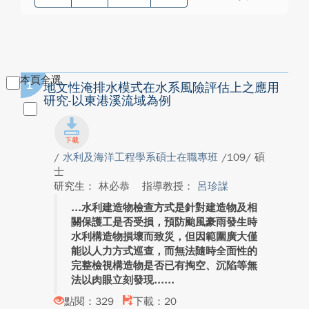
本頁全選
1
地文性淹排水模式在水系風險評估上之應用
研究-以東港溪流域為例
/
水利及海洋工程學系碩士在職專班
/109/ 碩
士
研究生： 林必恭
指導教授：
呂珍謀
水利建造物檢查方式是針對建造物及相
關保護工是否受損，預防颱風豪雨發生時
水利構造物損壞而致災，但因範圍廣大僅
能以人力方式巡查，而無法隨時全面性的
完整檢視構造物是否已有掏空、沉陷等無
法以肉眼立刻發現...
點閱：329
下載：20