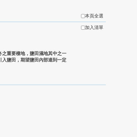
本頁全選
加入清單
冬之重要棲地，鹽田濕地其中之一
引入鹽田，期望鹽田內部達到一定