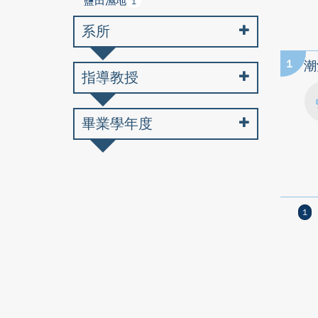
鹽田濕地
1
系所
1
潮
指導教授
畢業學年度
1