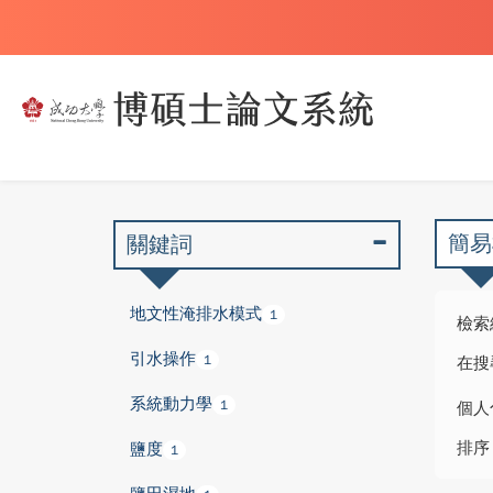
簡易
關鍵詞
地文性淹排水模式
1
檢索
引水操作
1
在搜
系統動力學
1
個人
排序
鹽度
1