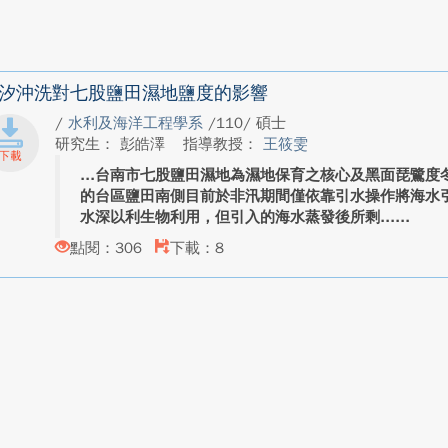
汐沖洗對七股鹽田濕地鹽度的影響
/
水利及海洋工程學系
/110/ 碩士
研究生： 彭皓澤
指導教授：
王筱雯
台南市七股鹽田濕地為濕地保育之核心及黑面琵鷺度
的台區鹽田南側目前於非汛期間僅依靠引水操作將海水
水深以利生物利用，但引入的海水蒸發後所剩...
點閱：306
下載：8