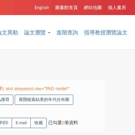
English
圖書館首頁
網站地圖
個人書房
論文異動
論文瀏覽
進階查詢
指導教授瀏覽論文
精準) and ekeyword.raw="PhD model"
搜尋
展開檢索結果的年代分布圖
已勾選
0
筆資料
列印
E-mail
收藏