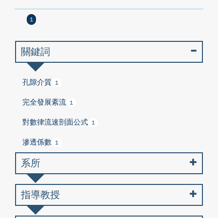
1
關鍵詞
孔隙介質
1
完全發展紊流
1
對數律流速剖面公式
1
滲透係數
1
系所
指導教授