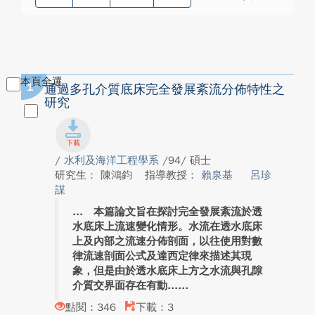
本頁全選
1
通過多孔介質底床完全發展紊流分佈特性之
研究
/
水利及海洋工程學系
/94/ 碩士
研究生： 陳鴻鈞
指導教授：
賴泉基
呂珍
謀
本篇論文旨在探討完全發展紊流於透
水底床上流速變化情形。水流在透水底床
上及內部之流速分佈剖面，以往使用對數
律流速剖面公式及達西定律來描述其現
象，但是由於透水底床上方之水流與孔隙
介質交界面存在有動...
點閱：346
下載：3