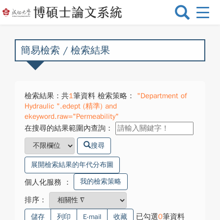
選
單
切
換
簡易檢索 / 檢索結果
檢索結果：共
1
筆資料 檢索策略：
"Department of
Hydraulic ".edept (精準) and
ekeyword.raw="Permeability"
在搜尋的結果範圍內查詢：
搜尋
展開檢索結果的年代分布圖
我的檢索策略
個人化服務
：
排序：
已勾選
0
筆資料
儲存
列印
E-mail
收藏